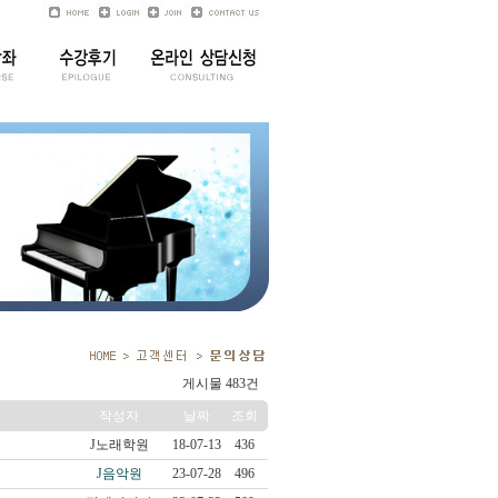
게시물 483건
작성자
날짜
조회
J노래학원
18-07-13
436
J음악원
23-07-28
496