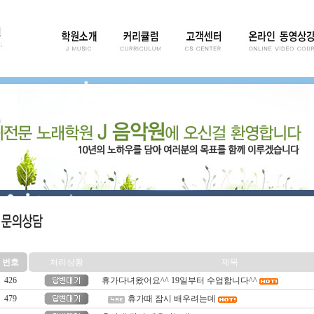
번호
처리상황
제목
426
휴가다녀왔어요^^ 19일부터 수업합니다^^
479
휴가때 잠시 배우려는데