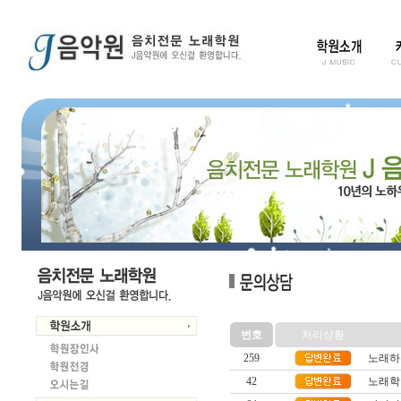
번호
처리상황
259
노래하
42
노래학