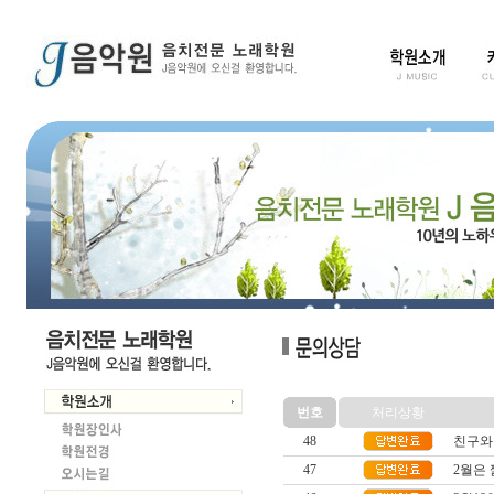
번호
처리상황
48
친구와
47
2월은 