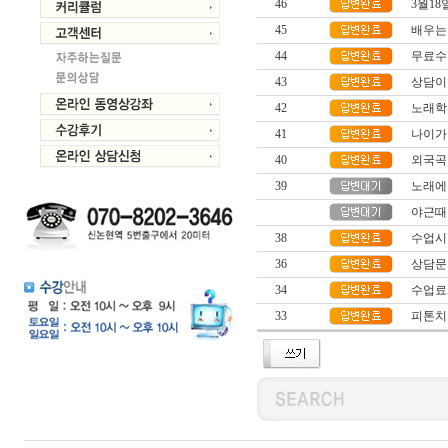
46
3월18
45
배우는
44
무료수
43
상담이
42
노래학
41
나이가
40
외국곡
39
노래에
야근때
38
수업시
36
상담문
34
수업료
33
피톤치드