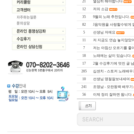
21
열심히 해야합니다
12
저의 소감
35
9월의 노래 추천입니다.
82
J음악원을 사랑할수밖게 없는
5
선생님 저에요
11
저 지금도 연습 놓지않았
7
저는 아침산 오르기를 좋
18
노래에는 삶이 있습니다.
17
2월 수강후기에 멋진 글 
205
십센치 - 스토커 노래배우
10
선생님 명절잘보내세여
241
조영남 - 모란동백 배우기
56
이제 정리 잘하면 됩니다.