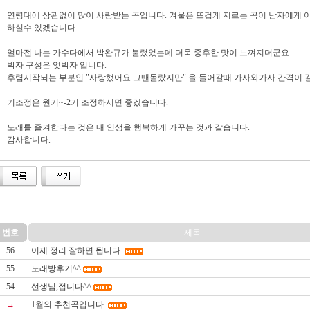
연령대에 상관없이 많이 사랑받는 곡입니다. 겨울은 뜨겁게 지르는 곡이 남자에게 
하실수 있겠습니다.
얼마전 나는 가수다에서 박완규가 불렀었는데 더욱 중후한 맛이 느껴지더군요.
박자 구성은 엇박자 입니다.
후렴시작되는 부분인 "사랑했어요 그땐몰랐지만" 을 들어갈때 가사와가사 간격이 
키조정은 원키~-2키 조정하시면 좋겠습니다.
노래를 즐겨한다는 것은 내 인생을 행복하게 가꾸는 것과 같습니다.
감사합니다.
번호
제목
56
이제 정리 잘하면 됩니다.
55
노래방후기^^
54
선생님,접니다^^
→
1월의 추천곡입니다.