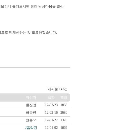
어울리니 불러보시면 진한 남성다움을 발산
길므로 텀계산하는 것 필요하겠습니다.
게시물 147건
작성자
날짜
조회
한진영
12-02-23
1838
허종현
12-02-16
2686
안홍^^
12-01-27
1370
J음악원
12-01-02
1662