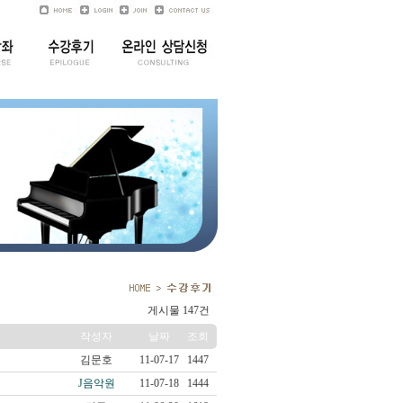
게시물 147건
작성자
날짜
조회
김문호
11-07-17
1447
J음악원
11-07-18
1444