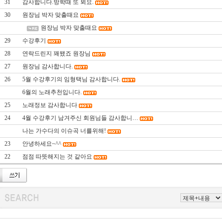
31
감사합니다.방학때 또 뵈요.
30
원장님 박자 맞출때요
원장님 박자 맞출때요
29
수강후기
28
연락드린지 꽤됐죠 원장님
27
원장님 감사합니다.
26
5월 수강후기의 임형택님 감사합니다.
6월의 노래추천입니다.
25
노래정보 감사합니다
24
4월 수강후기 남겨주신 회원님들 감사합니…
나는 가수다의 이슈곡 너를위해!
23
안녕하세요~^^
22
점점 따뜻해지는 것 같아요