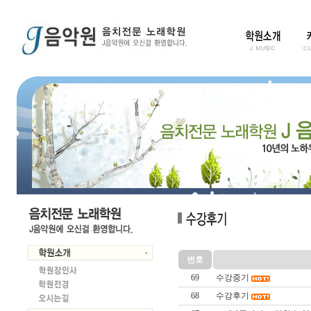
번호
69
수강중기
68
수강후기