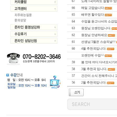
67
노래 1곡이라도 잘할수 있다면
66
메일 고맙습니다
65
배우면 할수있다
64
수업을 듣고나서의 소감입
63
원장님 오랜만입니다.
62
원장님 안녕하세요
61
선생님 5월은 스승의날^^
60
4월 추천곡입니다.
오랜만에 수업^^
59
봄 인데 어디 다녀오시기
58
3월 추천곡 입니다.
57
간간이 소식 전해주시니 
56
2월 추천곡입니다.