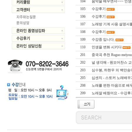
104
음악을 배우면서~~~ 인생
105
수강후기
106
수강후기
107
노래방 기계 사용 설명서
108
수강후기
109
수강중 입니다.
110
인생을 변화 시키다
201
중국곡 추천 Ruguo meiyouni
202
널 생각해 - 원모어찬스 
203
심수봉, 하현우 의 백만송
205
십센치 - 스토커 노래배우
208
노래를 편한 마음으로 배우
209
노래잘 배웠어요 - 수강후